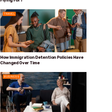
Flying For?
TRAVEL
How Immigration Detention Policies Have
Changed Over Time
BUSINESS